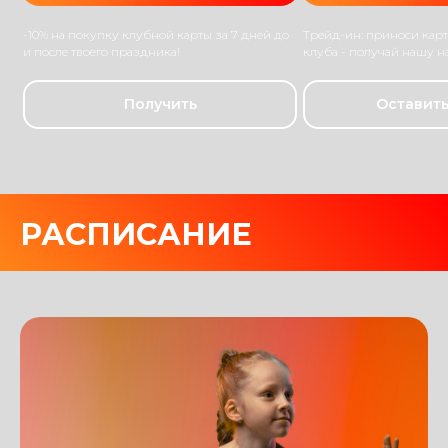
-10% на покупку клубной карты за 7 дней до
Трейд-ин: приноси карт
и после твоего праздника!
клуба - получай нашу н
Получить
Оставить
РАСПИСАНИЕ