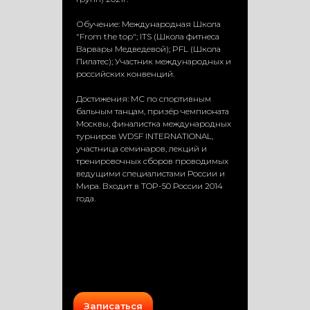
Обучение: Международная Школа
"From the top"; ITS (Школа фитнеса
Варвары Медведевой); PFL (Школа
Пилатес); Участник международных и
российских конвенций.
Достижения: МС по спортивным
бальным танцам, призёр чемпионата
Москвы, финалистка международных
турниров WDSF INTERNATIONAL,
участница семинаров, лекций и
тренировочных сборов проводимых
ведущими специалистами России и
Мира. Входит в TOP-50 России 2014
года.
Записаться