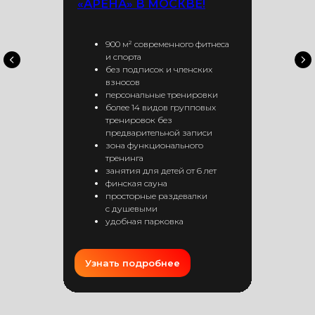
«АРЕНА» В МОСКВЕ!
900 м² современного фитнеса
и спорта
без подписок и членских
взносов
персональные тренировки
более 14 видов групповых
тренировок без
предварительной записи
зона функционального
тренинга
занятия для детей от 6 лет
финская сауна
просторные раздевалки
с душевыми
удобная парковка
Узнать подробнее